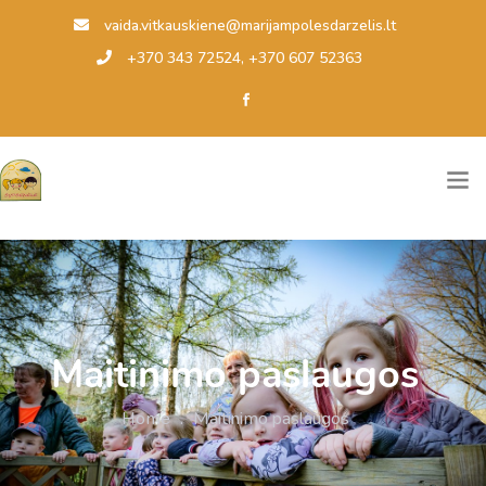
vaida.vitkauskiene@marijampolesdarzelis.lt
+370 343 72524, +370 607 52363
Maitinimo paslaugos
Home
.
Maitinimo paslaugos