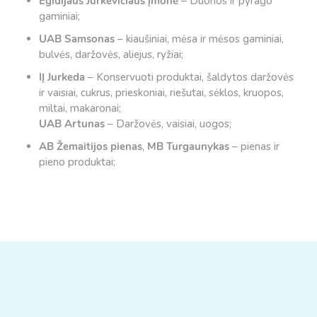
Egidijaus Jurkevičiaus įmonė
– Duonos ir pyrago
gaminiai;
UAB Samsonas
– kiaušiniai, mėsa ir mėsos gaminiai,
bulvės, daržovės, aliejus, ryžiai;
IĮ Jurkeda
– Konservuoti produktai, šaldytos daržovės
ir vaisiai, cukrus, prieskoniai, riešutai, sėklos, kruopos,
miltai, makaronai;
UAB Artunas
– Daržovės, vaisiai, uogos;
AB Žemaitijos pienas
,
MB Turgaunykas
– pienas ir
pieno produktai;