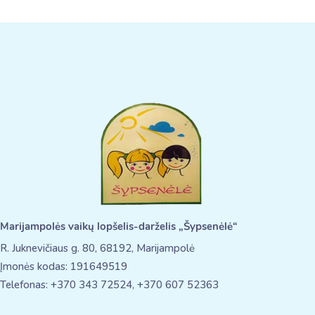
Marijampolės vaikų lopšelis-darželis „Šypsenėlė“
R. Juknevičiaus g. 80, 68192, Marijampolė
Įmonės kodas: 191649519
Telefonas: +370 343 72524, +370 607 52363