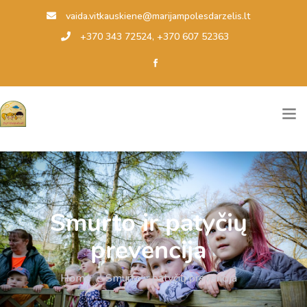
vaida.vitkauskiene@marijampolesdarzelis.lt
+370 343 72524, +370 607 52363
Smurto ir patyčių
prevencija
Home
.
Smurto ir patyčių prevencija