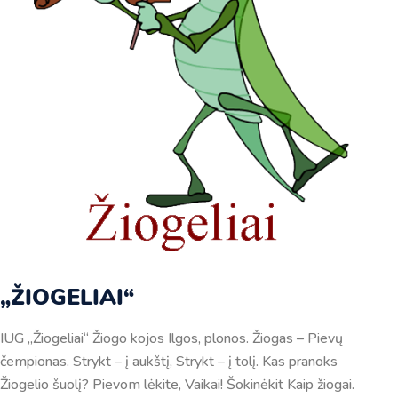
„ŽIOGELIAI“
IUG „Žiogeliai“ Žiogo kojos Ilgos, plonos. Žiogas – Pievų
čempionas. Strykt – į aukštį, Strykt – į tolį. Kas pranoks
Žiogelio šuolį? Pievom lėkite, Vaikai! Šokinėkit Kaip žiogai.