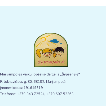
Marijampolės vaikų lopšelis-darželis „Šypsenėlė“
R. Juknevičiaus g. 80, 68192, Marijampolė
Įmonės kodas: 191649519
Telefonas: +370 343 72524, +370 607 52363