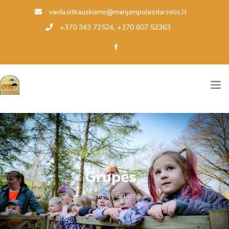
vaida.vitkauskiene@marijampolesdarzelis.lt
+370 343 72524, +370 607 52363
Grupės
Home
|
Grupės