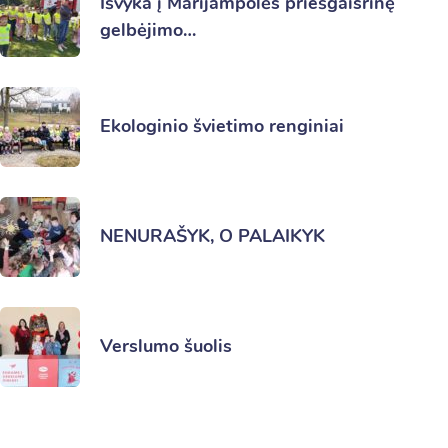
Išvyka į Marijampolės priešgaisrinę
gelbėjimo…
Ekologinio švietimo renginiai
NENURAŠYK, O PALAIKYK
Verslumo šuolis