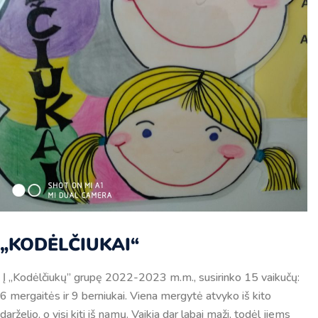
„KODĖLČIUKAI“
Į ,,Kodėlčiukų” grupę 2022-2023 m.m., susirinko 15 vaikučų:
6 mergaitės ir 9 berniukai. Viena mergytė atvyko iš kito
darželio, o visi kiti iš namų. Vaikia dar labai maži, todėl jiems