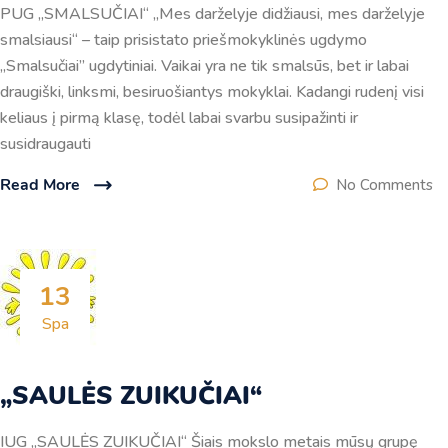
PUG „SMALSUČIAI“ „Mes darželyje didžiausi, mes darželyje
smalsiausi“ – taip prisistato priešmokyklinės ugdymo
„Smalsučiai” ugdytiniai. Vaikai yra ne tik smalsūs, bet ir labai
draugiški, linksmi, besiruošiantys mokyklai. Kadangi rudenį visi
keliaus į pirmą klasę, todėl labai svarbu susipažinti ir
susidraugauti
Read More
No Comments
13
Spa
„SAULĖS ZUIKUČIAI“
IUG „SAULĖS ZUIKUČIAI“ Šiais mokslo metais mūsų grupę