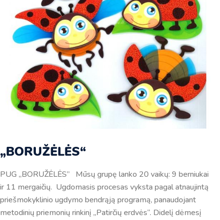
„BORUŽĖLĖS“
PUG „BORUŽĖLĖS” Mūsų grupę lanko 20 vaikų: 9 berniukai
ir 11 mergaičių. Ugdomasis procesas vyksta pagal atnaujintą
priešmokyklinio ugdymo bendrąją programą, panaudojant
metodinių priemonių rinkinį „Patirčių erdvės“. Didelį dėmesį