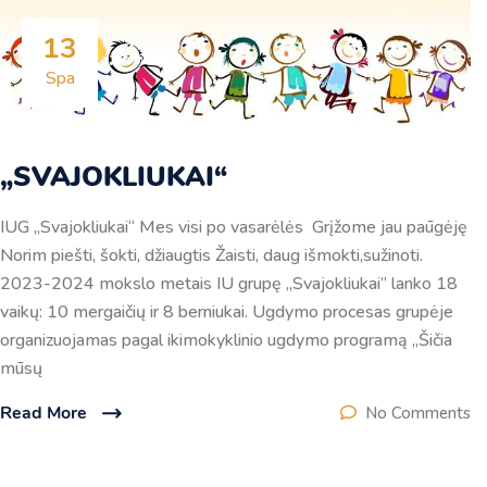
13
Spa
„SVAJOKLIUKAI“
IUG „Svajokliukai“ Mes visi po vasarėlės Grįžome jau paūgėję
Norim piešti, šokti, džiaugtis Žaisti, daug išmokti,sužinoti.
2023-2024 mokslo metais IU grupę „Svajokliukai” lanko 18
vaikų: 10 mergaičių ir 8 berniukai. Ugdymo procesas grupėje
organizuojamas pagal ikimokyklinio ugdymo programą „Šičia
mūsų
Read More
No Comments