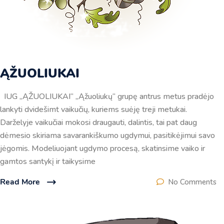
ĄŽUOLIUKAI
IUG „ĄŽUOLIUKAI“ „Ąžuoliukų“ grupę antrus metus pradėjo
lankyti dvidešimt vaikučių, kuriems suėję treji metukai.
Darželyje vaikučiai mokosi draugauti, dalintis, tai pat daug
dėmesio skiriama savarankiškumo ugdymui, pasitikėjimui savo
jėgomis. Modeliuojant ugdymo procesą, skatinsime vaiko ir
gamtos santykį ir taikysime
Read More
No Comments