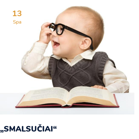
13
Spa
„SMALSUČIAI“