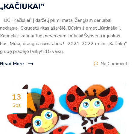
„KAČIUKAI”
IUG „Kačiukai“ Į darželį pirmi metai Žengiam dar labai
nedrąsiai. Skruostu ritas ašarėlė, Būsim šiemet ,,Katinėliai“.
Katinėliai, katinai Tuoj neverksim, būtinai! Šypsena ir juokas
bus, Mūsų draugas nuostabus ! 2021-2022 m .m. ,,Kačiukų“
grupę pradėjo lankyti 15 vaikų,
Read More
No Comments
13
Spa