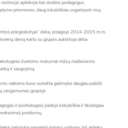
 norimoje aplinkoje bei skatino pedagogus,
gdymo priemones, daug kūrybiškiau organizuoti visą
amtos prieglobstyje“ dėka, įstaigoje 2014-2015 m.m.
kvieną dieną kartu su grupės auklėtoja dirba
ir ekologinio švietimo mokymai mūsų mažiesiems
varbą ir saugojimą.
iems vaikams buvo suteikta galimybė daugiau pabūti
aikų sergamumas grupėje
dagogas ir psichologas) padėjo kokybiškai ir tikslingiau
 bendravimo) problemų.
eikė galimybę pasirinkti norimą ugdymo (si) aplinką,