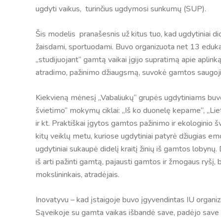
ugdyti vaikus, turinčius ugdymosi sunkumų (SUP).
Šis modelis pranašesnis už kitus tuo, kad ugdytiniai di
žaisdami, sportuodami. Buvo organizuota net 13 edukac
„studijuojant“ gamtą vaikai įgijo supratimą apie aplinką
atradimo, pažinimo džiaugsmą, suvokė gamtos saugoj
Kiekvieną mėnesį „Vabaliukų“ grupės ugdytiniams buvo
švietimo“ mokymų ciklai: „Iš ko duonelę kepame“, „Lie
ir kt. Praktiškai įgytos gamtos pažinimo ir ekologinio š
kitų veiklų metu, kuriose ugdytiniai patyrė džiugias e
ugdytiniai sukaupė didelį kraitį žinių iš gamtos lobynų
iš arti pažinti gamtą, pajausti gamtos ir žmogaus ryšį, bū
mokslininkais, atradėjais.
Inovatyvu – kad įstaigoje buvo įgyvendintas IU organ
Sąveikoje su gamta vaikas išbandė save, padėjo save 