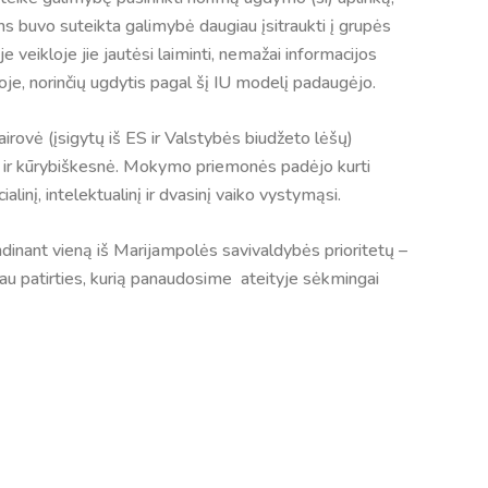
s buvo suteikta galimybė daugiau įsitraukti į grupės
eikloje jie jautėsi laiminti, nemažai informacijos
oje, norinčių ugdytis pagal šį IU modelį padaugėjo.
irovė (įsigytų iš ES ir Valstybės biudžeto lėšų)
 ir kūrybiškesnė. Mokymo priemonės padėjo kurti
linį, intelektualinį ir dvasinį vaiko vystymąsi.
ndinant vieną iš Marijampolės savivaldybės prioritetų –
au patirties, kurią panaudosime ateityje sėkmingai