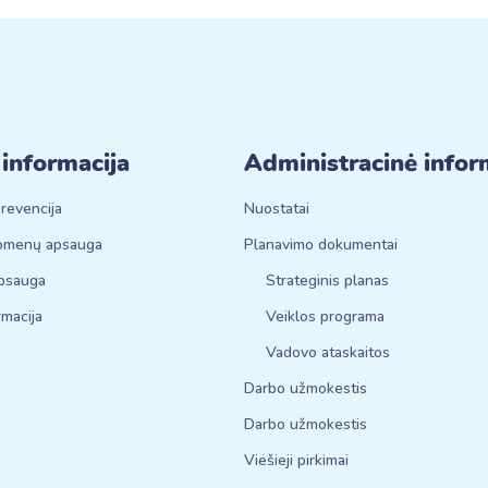
 informacija
Administracinė infor
revencija
Nuostatai
omenų apsauga
Planavimo dokumentai
apsauga
Strateginis planas
rmacija
Veiklos programa
Vadovo ataskaitos
Darbo užmokestis
Darbo užmokestis
Viešieji pirkimai