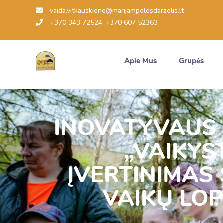
vaida.vitkauskiene@marijampolesdarzelis.lt
+370 343 72524, +370 607 52363
Apie Mus
Grupės
INOVATYVAUS 
„VAIKYS
ĮVERTINIMAS S
VAIKŲ LOP