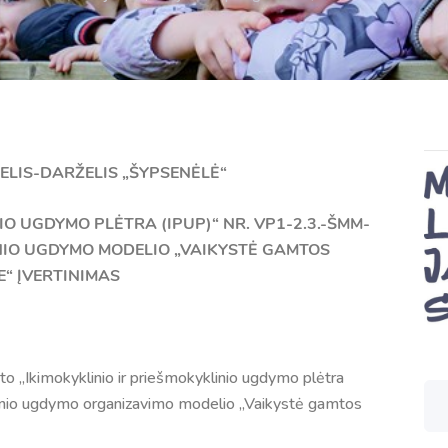
ELIS-DARŽELIS „ŠYPSENĖLĖ“
IO UGDYMO PLĖTRA (IPUP)“
NR. VP1-2.3.-ŠMM-
NIO UGDYMO MODELIO „VAIKYSTĖ GAMTOS
E“ ĮVERTINIMAS
 „Ikimokyklinio ir priešmokyklinio ugdymo plėtra
nio ugdymo organizavimo modelio „Vaikystė gamtos