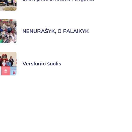
NENURAŠYK, O PALAIKYK
Verslumo šuolis