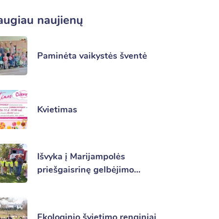
augiau naujienų
Paminėta vaikystės šventė
Kvietimas
Išvyka į Marijampolės
priešgaisrinę gelbėjimo…
Ekologinio švietimo renginiai