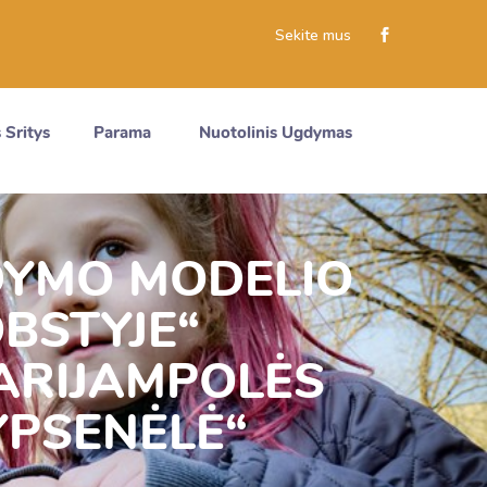
Sekite mus
 Sritys
Parama
Nuotolinis Ugdymas
DYMO MODELIO
BSTYJE“
 MARIJAMPOLĖS
YPSENĖLĖ“