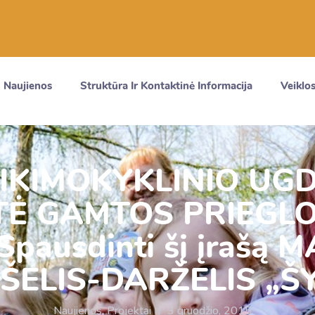
Naujienos
Struktūra Ir Kontaktinė Informacija
Veiklos
IKIMOKYKLINIO UG
TĖ GAMTOS PRIEGLO
pausdinti šį įrašą
ŠELIS-DARŽELIS „Š
Naujienos
,
Projektai
|
3 gruodžio, 2015