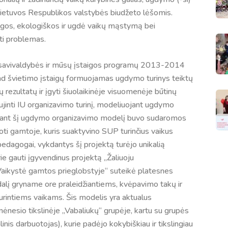
r Lietuvos Respublikos valstybės biudžeto lėšomis.
ngos, ekologiškos ir ugdė vaikų mąstymą bei
ti problemas.
s savivaldybės ir mūsų įstaigos programų 2013-2014
 kad švietimo įstaigų formuojamas ugdymo turinys teiktų
ezultatų ir įgyti šiuolaikinėje visuomenėje būtinų
jinti IU organizavimo turinį, modeliuojant ugdymo
dinant šį ugdymo organizavimo modelį buvo sudaromos
ti gamtoje, kuris suaktyvino SUP turinčius vaikus
edagogai, vykdantys šį projektą turėjo unikalią
urie gauti įgyvendinus projektą „Žaliuoju
Vaikystė gamtos prieglobstyje“ suteikė platesnes
alį gryname ore praleidžiantiems, kvėpavimo takų ir
turintiems vaikams. Šis modelis yra aktualus
nesio tikslinėje „Vabaliukų“ grupėje, kartu su grupės
linis darbuotojas), kurie padėjo kokybiškiau ir tikslingiau