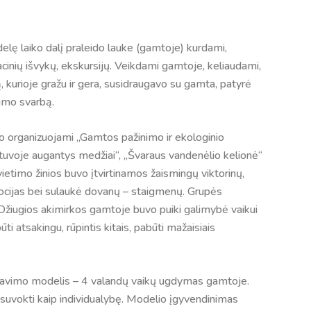
delę laiko dalį praleido lauke (gamtoje) kurdami,
inių išvykų, ekskursijų. Veikdami gamtoje, keliaudami,
, kurioje gražu ir gera, susidraugavo su gamta, patyrė
imo svarbą.
 organizuojami „Gamtos pažinimo ir ekologinio
tuvoje augantys medžiai“, „Švaraus vandenėlio kelionė“
vietimo žinios buvo įtvirtinamos žaismingų viktorinų,
mocijas bei sulaukė dovanų – staigmenų. Grupės
. Džiugios akimirkos gamtoje buvo puiki galimybė vaikui
ti atsakingu, rūpintis kitais, pabūti mažaisiais
izavimo modelis – 4 valandų vaikų ugdymas gamtoje.
suvokti kaip individualybę. Modelio įgyvendinimas