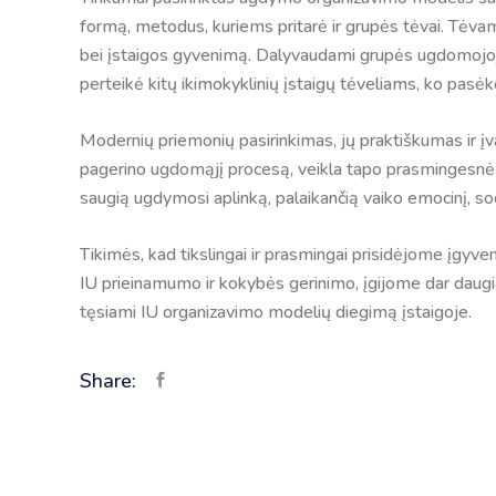
formą, metodus, kuriems pritarė ir grupės tėvai. Tėvam
bei įstaigos gyvenimą. Dalyvaudami grupės ugdomojoje v
perteikė kitų ikimokyklinių įstaigų tėveliams, ko pasėk
Modernių priemonių pasirinkimas, jų praktiškumas ir įva
pagerino ugdomąjį procesą, veikla tapo prasmingesnė
saugią ugdymosi aplinką, palaikančią vaiko emocinį, socia
Tikimės, kad tikslingai ir prasmingai prisidėjome įgyve
IU prieinamumo ir kokybės gerinimo, įgijome dar daugi
tęsiami IU organizavimo modelių diegimą įstaigoje.
Share: