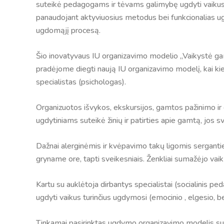
suteikė pedagogams ir tėvams galimybę ugdyti vaikus
panaudojant aktyviuosius metodus bei funkcionalias u
ugdomąjį procesą.
Šio inovatyvaus IU organizavimo modelio „Vaikystė g
pradėjome diegti naują IU organizavimo modelį, kai kie
specialistas (psichologas).
Organizuotos išvykos, ekskursijos, gamtos pažinimo 
ugdytiniams suteikė žinių ir patirties apie gamtą, jos s
Dažnai alerginėmis ir kvėpavimo takų ligomis sergant
gryname ore, tapti sveikesniais. Ženkliai sumažėjo v
Kartu su auklėtoja dirbantys specialistai (socialinis pe
ugdyti vaikus turinčius ugdymosi (emocinio , elgesio,
Tinkamai pasirinktas ugdymo organizavimo modelis sut