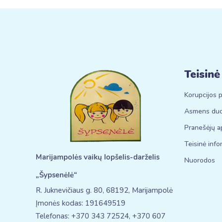
Teisinė
Korupcijos p
Asmens du
Pranešėjų 
Teisinė info
Marijampolės vaikų lopšelis-darželis
Nuorodos
„Šypsenėlė“
R. Juknevičiaus g. 80, 68192, Marijampolė
Įmonės kodas: 191649519
Telefonas: +370 343 72524, +370 607