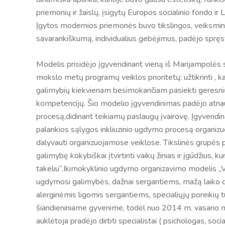
priemonių ir žaislų, įsigytų Europos socialinio fondo i
Įgytos modernios priemonės buvo tikslingos, veiksmi
savarankiškumą, individualius gebėjimus, padėjo spręs
Modelis prisidėjo įgyvendinant vieną iš Marijampolė
mokslo metų programų veiklos prioritetų: užtikrinti ,
galimybių kiekvienam besimokančiam pasiekti geresnių r
kompetencijų. Šio modelio įgyvendinimas padėjo atnau
procesą,didinant teikiamų paslaugų įvairovę. Įgyven
palankios sąlygos inkliuzinio ugdymo procesą organizuo
dalyvauti organizuojamose veiklose. Tikslinės grupės p
galimybę kokybiškai įtvirtinti vaikų žinias ir įgūdžius, k
takeliu“.Ikimokyklinio ugdymo organizavimo modelis „
ugdymosi galimybės, dažnai sergantiems, mažą laiko d
alerginėmis ligomis sergantiems, specialiųjų poreikių 
šiandieniniame gyvenime, todėl nuo 2014 m. vasario mė
auklėtoja pradėjo dirbti specialistai ( psichologas, socia