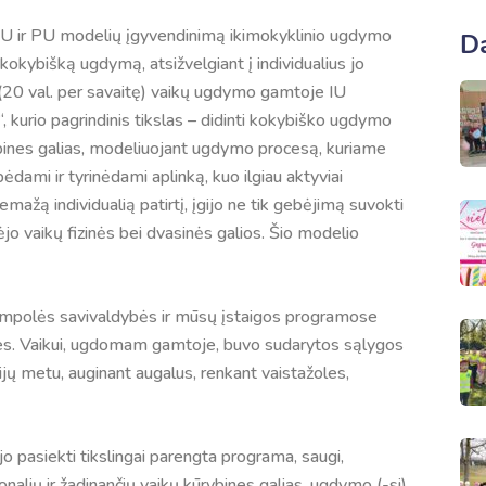
ų IU ir PU modelių įgyvendinimą ikimokyklinio ugdymo
D
kokybišką ugdymą, atsižvelgiant į individualius jo
ą (20 val. per savaitę) vaikų ugdymo gamtoje IU
kurio pagrindinis tikslas – didinti kokybiško ugdymo
ūrybines galias, modeliuojant ugdymo procesą, kuriame
dami ir tyrinėdami aplinką, kuo ilgiau aktyviai
ažą individualią patirtį, įgijo ne tik gebėjimą suvokti
ėjo vaikų fizinės bei dvasinės galios. Šio modelio
jampolės savivaldybės ir mūsų įstaigos programose
tybes. Vaikui, ugdomam gamtoje, buvo sudarytos sąlygos
sijų metu, auginant augalus, renkant vaistažoles,
 pasiekti tikslingai parengta programa, saugi,
nalių ir žadinančių vaikų kūrybines galias, ugdymo (-si)