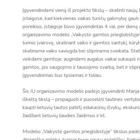
Įgyvendindami vieną iš projekto tikslų – skatinti nauj
įstaigose, kad kiekvienas vaikas turėtų galimybę gauti 
poreikius, įstaigoje buvo įgyvendintas 4 val. per dien
organizavimo modelis „Vaikystė gamtos prieglobstyje“, 
turinio įvairovę, skatinant vaiko ir gamtos santykį, k
skatinama vaiko saviugda bei stiprinama sveikata. Stebė
veikdami gamtoje, augindami augalus vaikai sukaupė nem
gamtos, jos saugojimo ir tausojimo svarbą, bet ir stipr
įgyvendinimas bus tęsiamas ir toliau.
Šis IU organizavimo modelis padėjo įgyvendinti Mari
iškeltą tikslą – propaguoti ir puoselėti tautines ver
kaupti lietuvių tautos patirtį edukacinių išvykų, ekskur
žaidžiant lietuvių liaudies žaidimus ir kt.
Modelio „Vaikystė gamtos prieglobstyje“ tikslus padėjo
dinamiška aplinka, kurioje buvo gausu estetiškų, funkcio